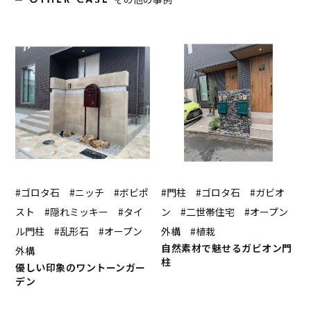
#ゴロタ石 #ニッチ #ボビポ
#門柱 #ゴロタ石 #ガビオ
スト #隠れミッキー #タイ
ン #二世帯住宅 #オープン
ル門柱 #乱形石 #オープン
外構 #植栽
自然素材で魅せるガビオン門
外構
柱
優しい印象のワントーンガー
デン