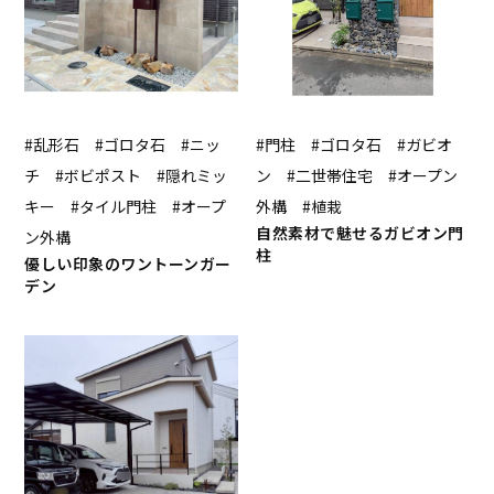
#乱形石 #ゴロタ石 #ニッ
#門柱 #ゴロタ石 #ガビオ
チ #ボビポスト #隠れミッ
ン #二世帯住宅 #オープン
キー #タイル門柱 #オープ
外構 #植栽
自然素材で魅せるガビオン門
ン外構
柱
優しい印象のワントーンガー
デン