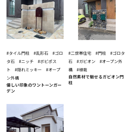
#タイル門柱 #乱形石 #ゴロ
#二世帯住宅 #門柱 #ゴロタ
タ石 #ニッチ #ボビポス
石 #ガビオン #オープン外
ト #隠れミッキー #オープ
構 #植栽
自然素材で魅せるガビオン門
ン外構
柱
優しい印象のワントーンガー
デン