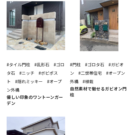
#タイル門柱 #乱形石 #ゴロ
#門柱 #ゴロタ石 #ガビオ
タ石 #ニッチ #ボビポス
ン #二世帯住宅 #オープン
ト #隠れミッキー #オープ
外構 #植栽
自然素材で魅せるガビオン門
ン外構
柱
優しい印象のワントーンガー
デン