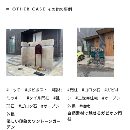
その他の事例
#ニッチ #ボビポスト #隠れ
#門柱 #ゴロタ石 #ガビオ
ミッキー #タイル門柱 #乱
ン #二世帯住宅 #オープン
形石 #ゴロタ石 #オープン
外構 #植栽
自然素材で魅せるガビオン門
外構
柱
優しい印象のワントーンガー
デン