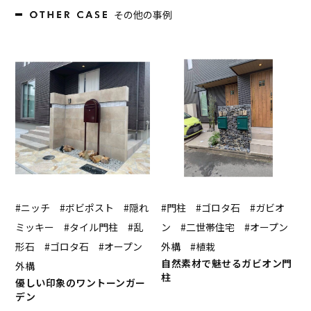
その他の事例
#ニッチ #ボビポスト #隠れ
#門柱 #ゴロタ石 #ガビオ
ミッキー #タイル門柱 #乱
ン #二世帯住宅 #オープン
形石 #ゴロタ石 #オープン
外構 #植栽
自然素材で魅せるガビオン門
外構
柱
優しい印象のワントーンガー
デン