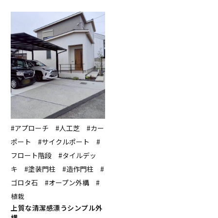
#アプローチ #人工芝 #カー
ポート #サイクルポート #
フロート階段 #タイルデッ
キ #塗装門柱 #造作門柱 #
ゴロタ石 #オープン外構 #
植栽
上質な清潔感漂うシンプル外
構