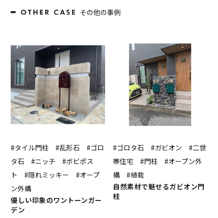
その他の事例
#タイル門柱 #乱形石 #ゴロ
#ゴロタ石 #ガビオン #二世
タ石 #ニッチ #ボビポス
帯住宅 #門柱 #オープン外
ト #隠れミッキー #オープ
構 #植栽
自然素材で魅せるガビオン門
ン外構
柱
優しい印象のワントーンガー
デン