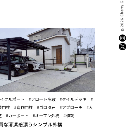
2026 Cherry Garden.
©
サイクルポート #フロート階段 #タイルデッキ #
装門柱 #造作門柱 #ゴロタ石 #アプローチ #人
芝 #カーポート #オープン外構 #植栽
質な清潔感漂うシンプル外構