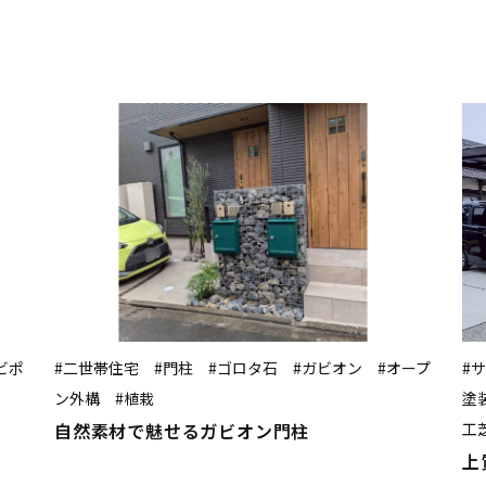
ビポ
#二世帯住宅 #門柱 #ゴロタ石 #ガビオン #オープ
#
ン外構 #植栽
塗
自然素材で魅せるガビオン門柱
工
上