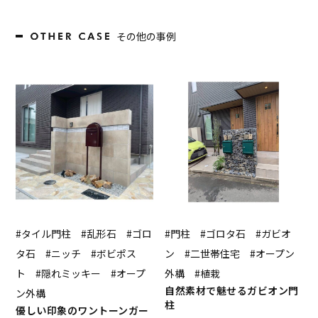
その他の事例
#タイル門柱 #乱形石 #ゴロ
#門柱 #ゴロタ石 #ガビオ
タ石 #ニッチ #ボビポス
ン #二世帯住宅 #オープン
ト #隠れミッキー #オープ
外構 #植栽
自然素材で魅せるガビオン門
ン外構
柱
優しい印象のワントーンガー