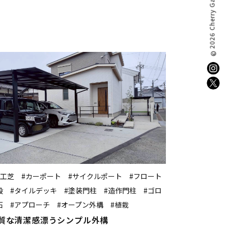
2026 Cherry Garden.
©
人工芝 #カーポート #サイクルポート #フロート
段 #タイルデッキ #塗装門柱 #造作門柱 #ゴロ
石 #アプローチ #オープン外構 #植栽
質な清潔感漂うシンプル外構