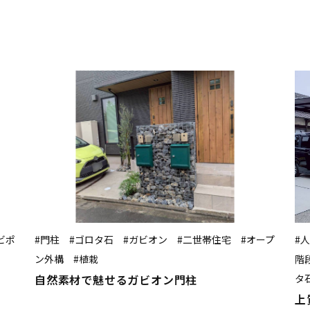
ビポ
#門柱 #ゴロタ石 #ガビオン #二世帯住宅 #オープ
#
ン外構 #植栽
階
自然素材で魅せるガビオン門柱
タ
上