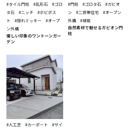
#タイル門柱 #乱形石 #ゴロ
#門柱 #ゴロタ石 #ガビオ
タ石 #ニッチ #ボビポス
ン #二世帯住宅 #オープン
ト #隠れミッキー #オープ
外構 #植栽
自然素材で魅せるガビオン門
ン外構
柱
優しい印象のワントーンガー
デン
#人工芝 #カーポート #サイ