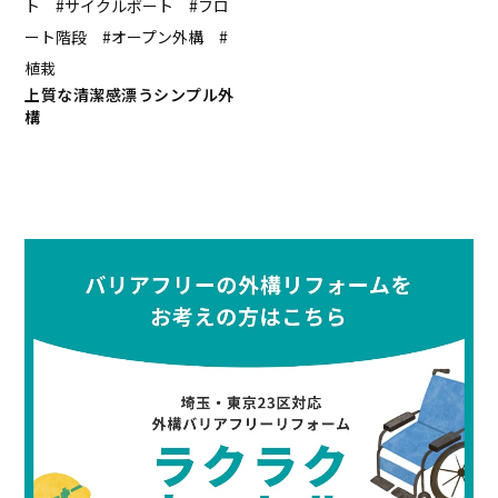
ト #サイクルポート #フロ
ート階段 #オープン外構 #
植栽
上質な清潔感漂うシンプル外
構