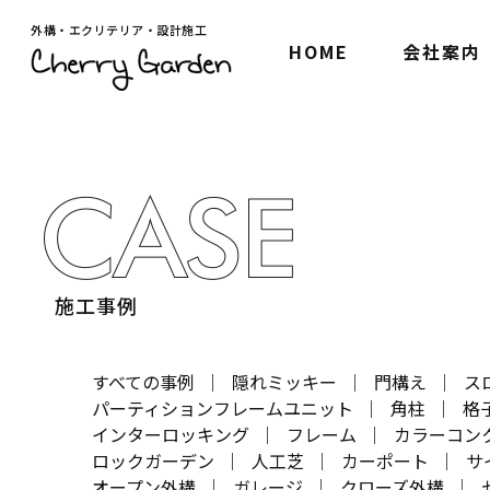
外構・エクリテリア・設計施工
HOME
会社案内
施工事例
すべての事例
隠れミッキー
門構え
ス
パーティションフレームユニット
角柱
格
インターロッキング
フレーム
カラーコン
ロックガーデン
人工芝
カーポート
サ
オープン外構
ガレージ
クローズ外構