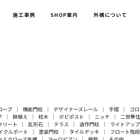
施工事例
SHOP案内
外構について
ロープ
機能門柱
デザイナーズレール
手摺
ゴロ
子
鉢植え
枕木
ボビポスト
ニッチ
二世帯
クリート
乱形石
テラス
造作門柱
ライトアッ
イクルポート
塗装門柱
タイルデッキ
フロート階
セミクローズ外構
ヨーロピアン
植栽
その他